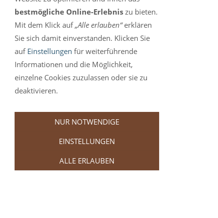
DIENSTLEISTUNGEN
bestmögliche Online-Erlebnis
zu bieten.
Sie haben das Recht, binnen vierzehn Tagen
Mit dem Klick auf
„Alle erlauben“
erklären
ohne Angabe von Gründen diesen Vertrag zu
Sie sich damit einverstanden. Klicken Sie
widerrufen.
auf
Einstellungen
für weiterführende
Informationen und die Möglichkeit,
Die Widerrufsfrist beträgt vierzehn Tage ab
einzelne Cookies zuzulassen oder sie zu
dem Tag des Vertragsabschlusses.
deaktivieren.
Um Ihr Widerrufsrecht auszuüben, müssen Sie
uns
NUR NOTWENDIGE
Salzgrotte Dülmen
EINSTELLUNGEN
Münsterstraße 1
48249 Dülmen
ALLE ERLAUBEN
E-Mail:
info@salzgrotte-duelmen.de
mittels einer eindeutigen Erklärung (z. B. ein
mit der Post versandter Brief, Telefax oder E-
Mail) über Ihren Entschluss, diesen Vertrag zu